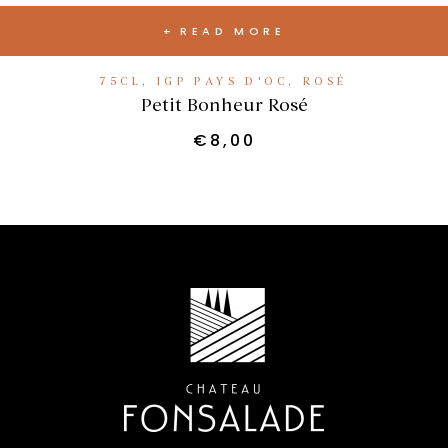
READ MORE
75CL
,
IGP PAYS D'OC
,
ROSÉ
Petit Bonheur Rosé
€
8,00