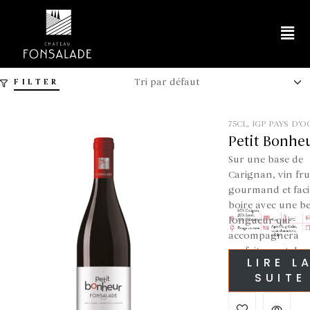
FILTER
75CL
,
IGP PAYS D'O
ROUGE
Petit Bonhe
Rouge
Sur une base de
Carignan, vin frui
gourmand et faci
boire avec une be
longueur qui
accompagnera
parfaitement des
LIRE L
tapas, un platea
SUITE
charcuterie ou d
fromages comme