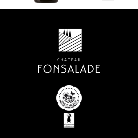
c’est un vin riche
en finesse. La
gourmandise côt
la puissance, le t
avec une subtilité
surprenante. Un
côte de bœuf
l’accompagnera 
merveille.
Incontestableme
un grand vin de
l’appellation Sain
Chinian.