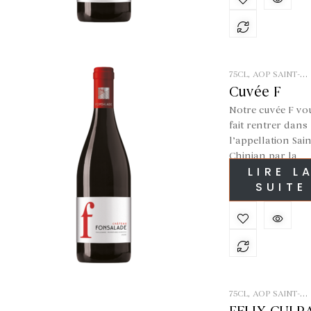
salade César.
75CL
,
AOP SAINT-
CHINIAN
,
ROUGE
Cuvée F
Notre cuvée F vo
fait rentrer dans
l’appellation Sain
Chinian par la
LIRE L
grande porte.
SUITE
Assemblé autour
nos jeunes Gren
et Syrah, ce vin
gourmand, épicé 
tout en fraicheur
offre une belle
bouche ample su
jolies notes fruits
75CL
,
AOP SAINT-
CHINIAN
,
ROUGE
rouges. Un vin a