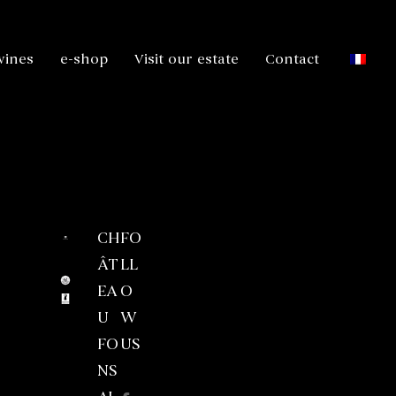
wines
e-shop
Visit our estate
Contact
Search
EBRUN)
CH
FO
ARTICLES RÉCENTS
n 2014
ÂT
LL
Chinian
EA
O
Château Fonsalade au Salon Dégustez en
U
W
VO
Récompenses multiples pour Château
FO
US
Fonsalade
NS
Médailles d’or pour la cuvée Felix Culpa
La presse parle de nous !