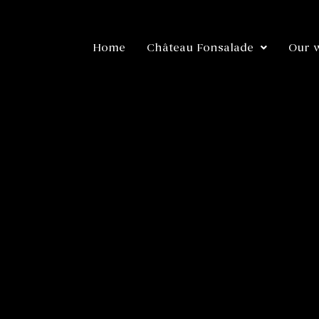
Home
Château Fonsalade
Our 
Directeur Commercial
ÂTEAU FONSALADE (AOC ST CHINIAN et ST CHINIAN ROQU
 propriété qui a été sélectionnée par la Famille Barbe e
une des plus anciennes propriétés de l’appellation Saint 