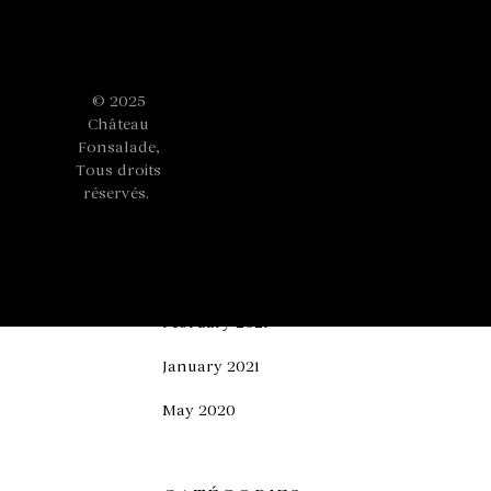
Aerospace pour son domaine
February
2021
viticole héraultais
© 2025
ARCHIVES
Château
Fonsalade,
Tous droits
April 2022
réservés.
Mentions
March 2022
légales
July 2021
February 2021
January 2021
May 2020