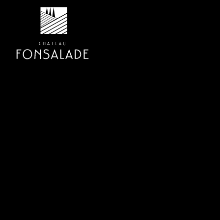
Actu
29
Nomination d’un nouveau 
JAN
Nomination d’un nouveau directeur commercial à CH
Adossé à un groupe industriel, Château FONSALADE est la
pour développer la branche viticole du groupe. « C’est l’
disposant de […]
READ MORE