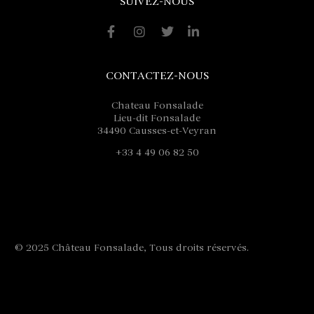
SUIVEZ-NOUS
CONTACTEZ-NOUS
Chateau Fonsalade
Lieu-dit Fonsalade
34490 Causses-et-Veyran
+33 4 49 06 82 50
contact@fonsalade.com
© 2025 Château Fonsalade, Tous droits réservés.
Mentions
légales